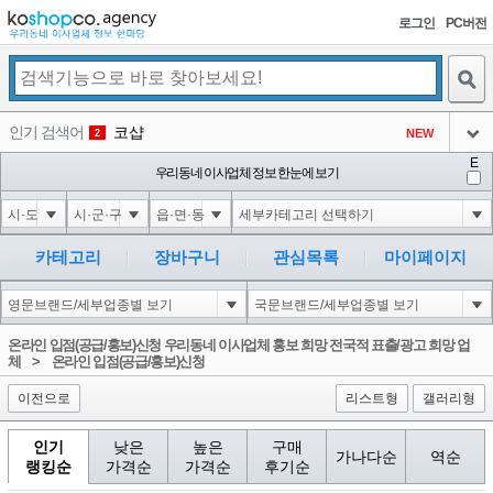
로그인
PC버전
검색
인기 검색어
코샵
NEW
2
아이콘
E
익스
우리동네 이사업체 정보 한눈에 보기
3
3
아이콘
미끄럼방지
NEW
4
아이콘
대성설렁탕
-16
5
카테고리
장바구니
관심목록
마이페이지
아이콘
1-1; waitfor delay '0:0:15' --
-1
6
아이콘
1
-37
1
온라인 입점(공급/홍보)신청 우리동네 이사업체 홍보 희망 전국적 표출/광고 희망 업
아이콘
체
>
온라인 입점(공급/홍보)신청
이전으로
리스트형
갤러리형
인기
낮은
높은
구매
가나다순
역순
랭킹순
가격순
가격순
후기순