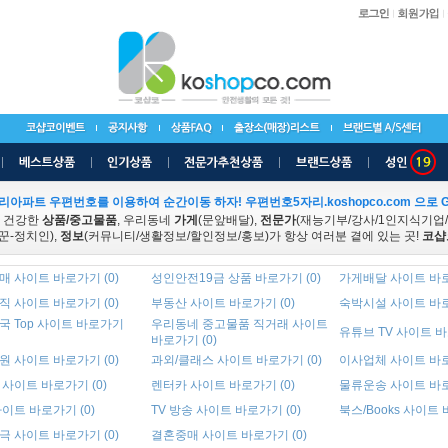
리아파트 우편번호를 이용하여 순간이동 하자! 우편번호5자리.koshopco.com 으로 G
 건강한
상품/중고물품
, 우리동네
가게
(문앞배달),
전문가
(재능기부/강사/1인지식기업
꾼-정치인),
정보
(커뮤니티/생활정보/할인정보/홍보)가 항상 여러분 곁에 있는 곳!
코샵
 사이트 바로가기 (0)
성인안전19금 상품 바로가기 (0)
가게배달 사이트 바로
 사이트 바로가기 (0)
부동산 사이트 바로가기 (0)
숙박시설 사이트 바로
국 Top 사이트 바로가기
우리동네 중고물품 직거래 사이트
유튜브 TV 사이트 바
바로가기 (0)
 사이트 바로가기 (0)
과외/클래스 사이트 바로가기 (0)
이사업체 사이트 바로
사이트 바로가기 (0)
렌터카 사이트 바로가기 (0)
물류운송 사이트 바로
이트 바로가기 (0)
TV 방송 사이트 바로가기 (0)
북스/Books 사이트 
 사이트 바로가기 (0)
결혼중매 사이트 바로가기 (0)