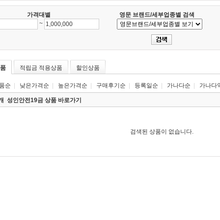
가격대별
영문 브랜드/세부업종별 검색
~
품
적립금 적용상품
할인상품
품순
|
낮은가격순
|
높은가격순
|
구매후기순
|
등록일순
|
가나다순
|
가나다
0개
성인안전19금 상품 바로가기
검색된 상품이 없습니다.