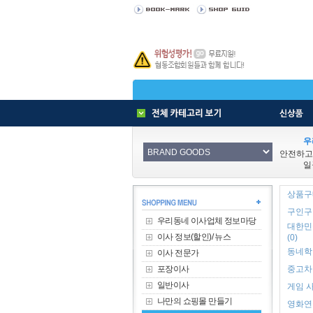
우
안전하고
일
상품구매
구인구직
우리동네 이사업체 정보마당
대한민
이사 정보(할인)/ 뉴스
(0)
동네학원
이사 전문가
포장이사
중고차 
일반이사
게임 사
나만의 쇼핑몰 만들기
영화연극