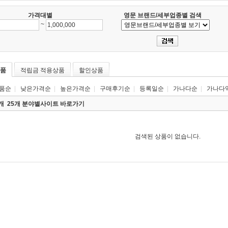
가격대별
영문 브랜드/세부업종별 검색
~
품
적립금 적용상품
할인상품
품순
|
낮은가격순
|
높은가격순
|
구매후기순
|
등록일순
|
가나다순
|
가나다
0개
25개 분야별사이트 바로가기
검색된 상품이 없습니다.