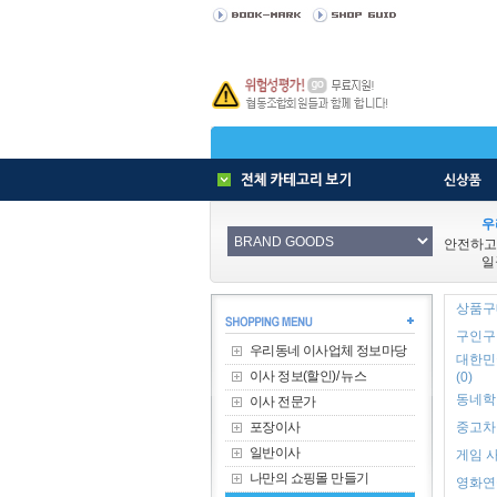
우
안전하고
일
상품구매
구인구직
우리동네 이사업체 정보마당
대한민
이사 정보(할인)/ 뉴스
(0)
동네학원
이사 전문가
포장이사
중고차 
일반이사
게임 사
나만의 쇼핑몰 만들기
영화연극