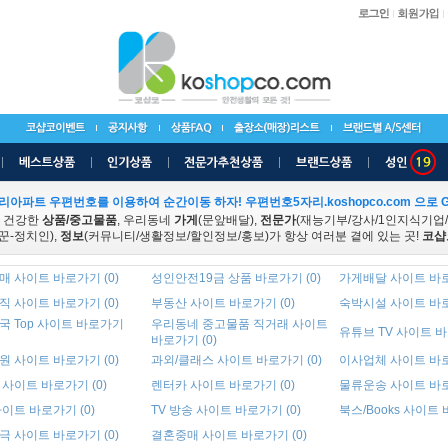
리아파트 우편번호를 이용하여 순간이동 하자! 우편번호5자리.koshopco.com 으로 G
 건강한
상품/중고물품
, 우리동네
가게
(문앞배달),
전문가
(재능기부/강사/1인지식기업
꾼-정치인),
정보
(커뮤니티/생활정보/할인정보/홍보)가 항상 여러분 곁에 있는 곳!
코샵
 사이트 바로가기 (0)
성인안전19금 상품 바로가기 (0)
가게배달 사이트 바로
 사이트 바로가기 (0)
부동산 사이트 바로가기 (0)
숙박시설 사이트 바로
국 Top 사이트 바로가기
우리동네 중고물품 직거래 사이트
유튜브 TV 사이트 바
바로가기 (0)
 사이트 바로가기 (0)
과외/클래스 사이트 바로가기 (0)
이사업체 사이트 바로
사이트 바로가기 (0)
렌터카 사이트 바로가기 (0)
물류운송 사이트 바로
이트 바로가기 (0)
TV 방송 사이트 바로가기 (0)
북스/Books 사이트 
 사이트 바로가기 (0)
결혼중매 사이트 바로가기 (0)